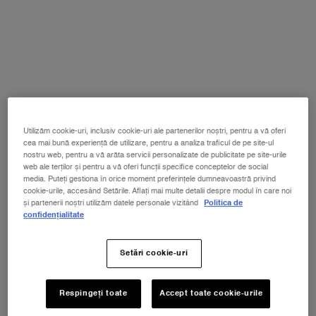
Utilizăm cookie-uri, inclusiv cookie-uri ale partenerilor noștri, pentru a vă oferi
cea mai bună experiență de utilizare, pentru a analiza traficul de pe site-ul
nostru web, pentru a vă arăta servicii personalizate de publicitate pe site-urile
web ale terților și pentru a vă oferi funcții specifice conceptelor de social
media. Puteți gestiona în orice moment preferințele dumneavoastră privind
cookie-urile, accesând Setările. Aflați mai multe detalii despre modul în care noi
și partenerii noștri utilizăm datele personale vizitând
Politica de
confidențialitate
ENCOURAGE RESPONSIBLE CONSUMPTION
As one of the leading luxury beauty brands, we have a
Setări cookie-uri
responsibility to limit our impact on the environment. We offer our
consumers products that are refillable, rechargeable and
recyclable, thereby empowering them to make more sustainable
Respingeți toate
Accept toate cookie-urile
consumption choices. Since 2018, thanks to the Absolue recharge