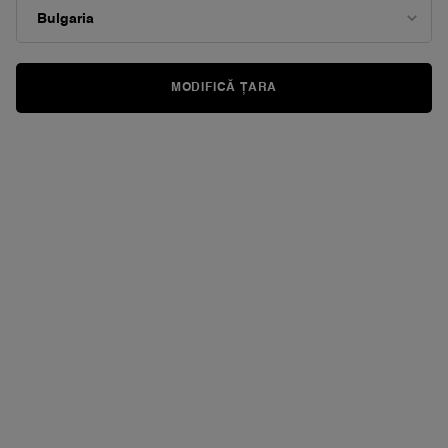
MODIFICĂ ȚARA
La Lancôme, ne-am angajat să oferim produse care să fie
reîncărcabile sau reciclabile.
Îți oferim soluții durabile pentru o viață mai responsabilă.