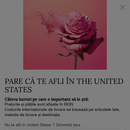
NOUL LA VIE EST BELLE VERY CHERRY | POUCH + MOSTRĂ +
MINI PARFUM la achiziția noului parfum în format de min. 30ml.*
0
Coșul
0 produs
meu
Conținut principal
TRĂIEȘTE RESPONSABIL
PROGRAMUL DE SUSTENABILITATE
GRIJA PENTRU CONSUMATORI
PARE CĂ TE AFLI ÎN THE UNITED
STATES
Câteva lucruri pe care e important să le știi:
Prețurile și plățile sunt afișate în RON.
Costurile internaționale de livrare se bazează pe articolele tale,
metoda de livrare și destinația.
Nu te afli în United States ? Schimbă țara