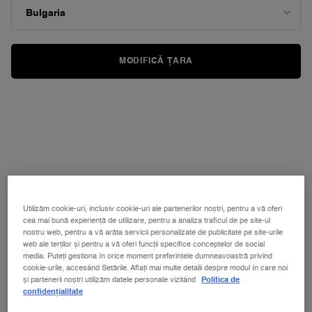
(8 produse)
CELE MAI VÂNDUTE
FILTREAZĂ
APLICĂ FILTRU MEN
EDIȚIE
EDIȚIE
MODIFICĂ ȚARA
LIMITATĂ
LIMITATĂ
SET IDÔLE APĂ DE PARFUM 100 ML
SET IDÔLE POWER APĂ DE PARFUM
Utilizăm cookie-uri, inclusiv cookie-uri ale partenerilor noștri, pentru a vă oferi
INTENSĂ 50ML
cea mai bună experiență de utilizare, pentru a analiza traficul de pe site-ul
Ediție Limitată de Ziua Mamei
Ediția Limitată de Ziua Mamei
nostru web, pentru a vă arăta servicii personalizate de publicitate pe site-urile
web ale terților și pentru a vă oferi funcții specifice conceptelor de social
4.9
(7)
5.0
(10)
media. Puteți gestiona în orice moment preferințele dumneavoastră privind
Un singur gramaj disponibil
Un singur gramaj disponibil
cookie-urile, accesând Setările. Aflați mai multe detalii despre modul în care noi
și partenerii noștri utilizăm datele personale vizitând
Politica de
Set
Set
confidențialitate
835 lei
645 lei