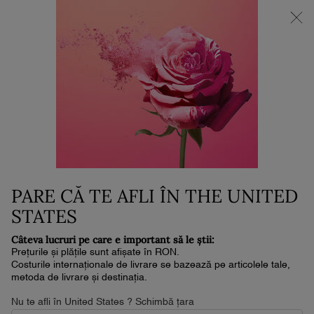
NOUL LA VIE EST BELLE VERY CHERRY | POUCH + MOSTRĂ +
MINI PARFUM la achiziția noului parfum în format de min. 30ml.*
0
Coșul
0 produs
meu
Conținut principal
PARE CĂ TE AFLI ÎN THE UNITED
STATES
Câteva lucruri pe care e important să le știi:
Prețurile și plățile sunt afișate în RON.
Costurile internaționale de livrare se bazează pe articolele tale,
metoda de livrare și destinația.
Home
Noutăți
Nu te afli în United States ? Schimbă țara
Filtrează după
FILTREAZĂ DUPĂ