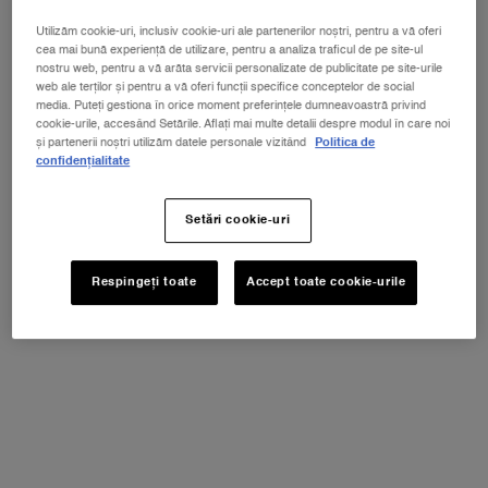
RÉNERGIE MULTI-LIFT CRÈME
RÉNERGIE YEUX - CREMĂ DE OCHI
Utilizăm cookie-uri, inclusiv cookie-uri ale partenerilor noștri, pentru a vă oferi
cea mai bună experiență de utilizare, pentru a analiza traficul de pe site-ul
nostru web, pentru a vă arăta servicii personalizate de publicitate pe site-urile
Cremă anti-îmbărânire, pentru
Cremă de ochi cu efect anti-
web ale terților și pentru a vă oferi funcții specifice conceptelor de social
corectarea aspectului ridurilor și a
îmbătrânire
4.6
(207)
4.7
(1468)
media. Puteți gestiona în orice moment preferințele dumneavoastră privind
conturului fetei
cookie-urile, accesând Setările. Aflați mai multe detalii despre modul în care noi
Un singur gramaj disponibil
Un singur gramaj disponibil
și partenerii noștri utilizăm datele personale vizitând
Politica de
50 ml
20 ml
confidențialitate
620 lei
430 lei
Setări cookie-uri
ADAUGĂ ÎN COȘ
RÉNERGIE MULTI-LIFT CRÈME
ADAUGĂ ÎN COȘ
RÉNERGI
Respingeți toate
Accept toate cookie-urile