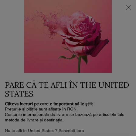
NOUL LA VIE EST BELLE VERY CHERRY | POUCH + MOSTRĂ +
MINI PARFUM la achiziția noului parfum în format de min. 30ml.*
0
Coșul
0 produs
meu
Conținut principal
Home
Îngrijire Ten
Filtrează după
FILTREAZĂ DUPĂ
(7 produse)
CELE MAI VÂNDUTE
FILTREAZĂ
APLICĂ FILTRU MEN
NOU
NOU
PARE CĂ TE AFLI ÎN THE UNITED
STATES
Câteva lucruri pe care e important să le știi:
Prețurile și plățile sunt afișate în RON.
Costurile internaționale de livrare se bazează pe articolele tale,
metoda de livrare și destinația.
Nu te afli în United States ? Schimbă țara
RÉNERGIE H.P.N. UVMUNE SPF50 -
RÉNERGIE C.R.X. TRIPLE SERUM