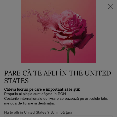
NOUL LA VIE EST BELLE VERY CHERRY | POUCH + MOSTRĂ +
MINI PARFUM la achiziția noului parfum în format de min. 30ml.*
0
Coșul
0 produs
meu
Conținut principal
Home
Beauty Magazine Articles
REGENERAREA CELULARĂ:
SECRETUL LONGEVITĂȚII PIELII
PARE CĂ TE AFLI ÎN THE UNITED
TALE
STATES
Pielea, unul dintre cele mai mari organe ale
Câteva lucruri pe care e important să le știi:
corpului, se reînnoiește în mod natural prin cicluri
Prețurile și plățile sunt afișate în RON.
regulate, având o durată de aproximativ o lună. La
Costurile internaționale de livrare se bazează pe articolele tale,
metoda de livrare și destinația.
sfârșitul fiecărui ciclu, celulele moarte sunt
eliminate, contribuind la menținerea unui aspect
Nu te afli în United States ? Schimbă țara