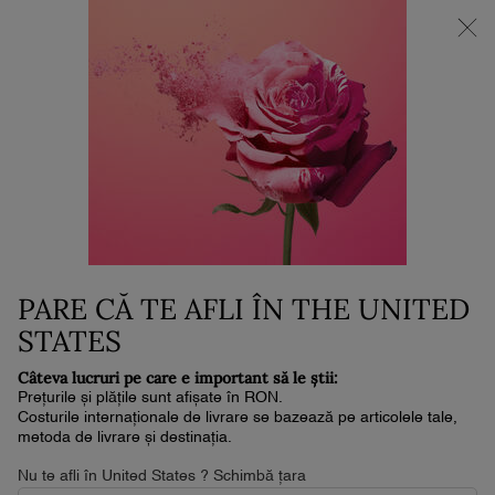
NOUL LA VIE EST BELLE VERY CHERRY | POUCH + MOSTRĂ +
MINI PARFUM la achiziția noului parfum în format de min. 30ml.*
0
Coșul
0 produs
meu
Conținut principal
Home
Parfumuri
SET LA VIE EST BELLE APĂ DE
PARFUM 100ML
865 lei
Stoc 0
PARE CĂ TE AFLI ÎN THE UNITED
De Ziua Mamei, Lancôme te invită să redescoperi minunăția
copilăriei într-un loc unde visele prind v ...
Citește întreaga
STATES
descriere
Câteva lucruri pe care e important să le știi:
5.0
(6)
Scrieţi o recenzie
Citiți
Prețurile și plățile sunt afișate în RON.
6
Costurile internaționale de livrare se bazează pe articolele tale,
de
metoda de livrare și destinația.
recenzii.
Același
EDIȚIE LIMITATĂ
Nu te afli în United States ? Schimbă țara
link