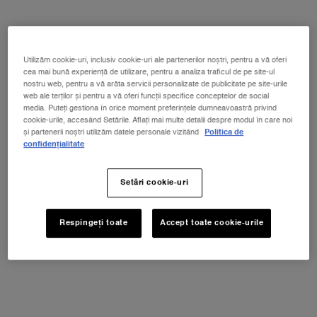
Un size disponibil:
Set
-
865 lei
Utilizăm cookie-uri, inclusiv cookie-uri ale partenerilor noștri, pentru a vă oferi
cea mai bună experiență de utilizare, pentru a analiza traficul de pe site-ul
nostru web, pentru a vă arăta servicii personalizate de publicitate pe site-urile
Set
web ale terților și pentru a vă oferi funcții specifice conceptelor de social
Selectat
Variațiunea produsului nu este pe
, 1 of 1
865 lei
media. Puteți gestiona în orice moment preferințele dumneavoastră privind
cookie-urile, accesând Setările. Aflați mai multe detalii despre modul în care noi
și partenerii noștri utilizăm datele personale vizitând
Politica de
confidențialitate
NOUL LA VIE EST BELLE VERY CHERRY
ⓘ
Setări cookie-uri
Descoperă noua aromă Very Cherry a
emblematicului parfum La Vie Est Belle!
Primești EXTRA un POUCH + MOSTRĂ + MINI La
Respingeți toate
Accept toate cookie-urile
Vie est Belle Very Cherry 4ml la achiziția noului
parfum în format minim de 30ml*
CUMPĂRĂ ACUM!