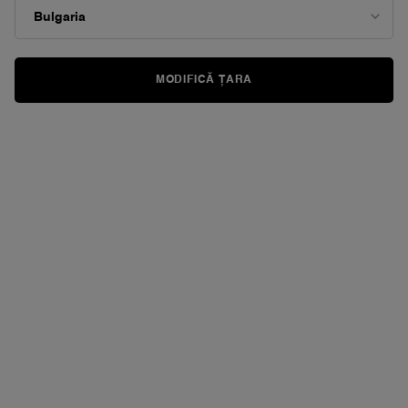
de
pagină.
MODIFICĂ ȚARA