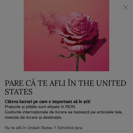
NOUL LA VIE EST BELLE VERY CHERRY | POUCH + MOSTRĂ +
MINI PARFUM la achiziția noului parfum în format de min. 30ml.*
0
Coșul
0 produs
meu
Conținut principal
Home
RÉNERGIE C.R.X. TRIPLE
SERUM RETINOL - SERUM DE
NOAPTE
PARE CĂ TE AFLI ÎN THE UNITED
850 lei
În stoc
Livrare în 4-6 zile lucrătoare
STATES
(1,700 lei/100 ml.)
4.7
(2246)
Scrieţi o recenzie
Citiți
Câteva lucruri pe care e important să le știi:
2246
Prețurile și plățile sunt afișate în RON.
de
Costurile internaționale de livrare se bazează pe articolele tale,
recenzii.
metoda de livrare și destinația.
Același
NOU
link
Nu te afli în United States ? Schimbă țara
de