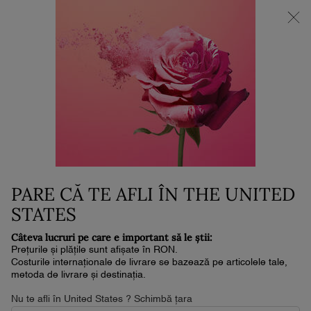
NOUL LA VIE EST BELLE VERY CHERRY | POUCH + MOSTRĂ +
MINI PARFUM la achiziția noului parfum în format de min. 30ml.*
0
Coșul
0 produs
meu
Conținut principal
Home
Machiaj
HYPNÔSE MASCARA SET
250 lei
În stoc
Livrare în 4-6 zile lucrătoare
Creează-ți look-ul ideal pentru machiajul ochilor, de la un
aspect natural până la unul îndrăzneț, c ...
Citește întreaga
PARE CĂ TE AFLI ÎN THE UNITED
descriere
STATES
5.0
(2)
Scrieţi o recenzie
Citiți
Câteva lucruri pe care e important să le știi:
2
de
Prețurile și plățile sunt afișate în RON.
recenzii.
Costurile internaționale de livrare se bazează pe articolele tale,
Același
NOU
metoda de livrare și destinația.
link
de
Nu te afli în United States ? Schimbă țara
pagină.