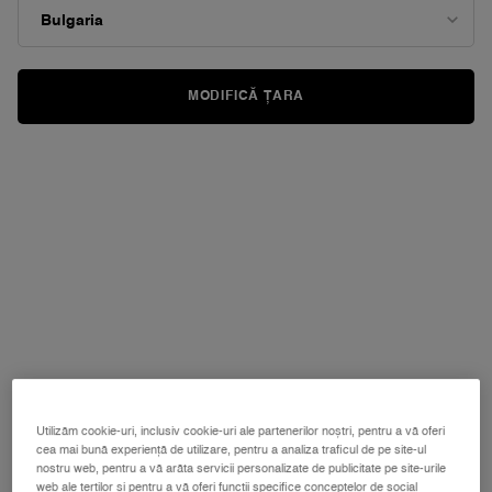
MODIFICĂ ȚARA
Utilizăm cookie-uri, inclusiv cookie-uri ale partenerilor noștri, pentru a vă oferi
cea mai bună experiență de utilizare, pentru a analiza traficul de pe site-ul
nostru web, pentru a vă arăta servicii personalizate de publicitate pe site-urile
web ale terților și pentru a vă oferi funcții specifice conceptelor de social