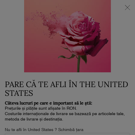
NOUL LA VIE EST BELLE VERY CHERRY | POUCH + MOSTRĂ +
MINI PARFUM la achiziția noului parfum în format de min. 30ml.*
0
Coșul
0 produs
meu
Conținut principal
...
FAȚĂ
Fond De Ten
TEINT IDOLE ULTRA WEAR, 24H
FULL COVERAGE LIQUID
FOUNDATION
PARE CĂ TE AFLI ÎN THE UNITED
300 lei
În stoc
Livrare în 4-6 zile lucrătoare
STATES
(10,000 lei/1l.)
TEINT IDOLE ULTRA WEAR, 24H FULL COVERAGE LIQUID
Câteva lucruri pe care e important să le știi:
FOUNDATION
Prețurile și plățile sunt afișate în RON.
4.6
(12944)
Scrieţi o recenzie
Costurile internaționale de livrare se bazează pe articolele tale,
Citiți
metoda de livrare și destinația.
12944
de
recenzii.
Nu te afli în United States ? Schimbă țara
Același