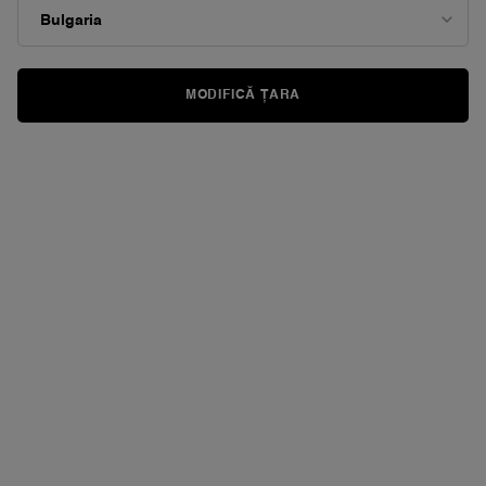
link
de
pagină.
MODIFICĂ ȚARA