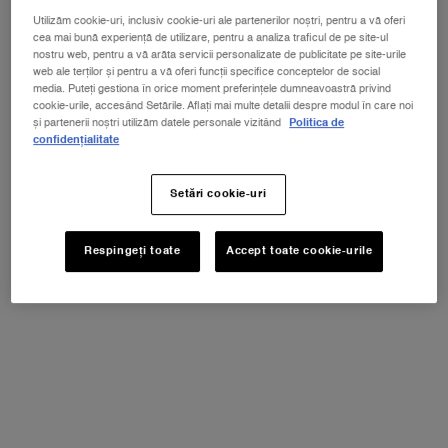
Utilizăm cookie-uri, inclusiv cookie-uri ale partenerilor noștri, pentru a vă oferi
cea mai bună experiență de utilizare, pentru a analiza traficul de pe site-ul
Vezi toate
nostru web, pentru a vă arăta servicii personalizate de publicitate pe site-urile
web ale terților și pentru a vă oferi funcții specifice conceptelor de social
nuanțele
media. Puteți gestiona în orice moment preferințele dumneavoastră privind
cookie-urile, accesând Setările. Aflați mai multe detalii despre modul în care noi
NOUL LA VIE EST BELLE VERY CHERRY
și partenerii noștri utilizăm datele personale vizitând
Politica de
ⓘ
confidențialitate
Descoperă noua aromă Very Cherry a
emblematicului parfum La Vie Est Belle!
Primești EXTRA un POUCH + MOSTRĂ + MINI La
Setări cookie-uri
Vie est Belle Very Cherry 4ml la achiziția noului
parfum în format minim de 30ml*
CUMPĂRĂ ACUM!
Respingeți toate
Accept toate cookie-urile
PDP Product description section
BENEFICII
Teint Idole Ultra Wear este partenerul tău ideal, gata să facă față
oricărei provocări în timpul zilei tale, oricât ar fi de plină și intensă.
Având o rezistență de până la 24H, acesta oferă o acoperire mată