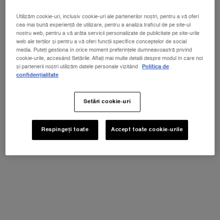
Utilizăm cookie-uri, inclusiv cookie-uri ale partenerilor noștri, pentru a vă oferi
cea mai bună experiență de utilizare, pentru a analiza traficul de pe site-ul
nostru web, pentru a vă arăta servicii personalizate de publicitate pe site-urile
web ale terților și pentru a vă oferi funcții specifice conceptelor de social
media. Puteți gestiona în orice moment preferințele dumneavoastră privind
cookie-urile, accesând Setările. Aflați mai multe detalii despre modul în care noi
Selectează gramajul
și partenerii noștri utilizăm datele personale vizitând
Politica de
Selectați o/un color pentru LIP IDÔLE SQUALANE-12 BUTTERGLOW
confidențialitate
60 Million-dollar berry
Setări cookie-uri
Toate
Nude
Pink
Red
Berry
Brown
Clears
Respingeți toate
Accept toate cookie-urile
Selectat
47 Mauve-tivation, 1 of 3
Selectat
57 Berrylicious, 2 of 3
Selectat
60 Million-dollar berry, 3 of 3
NOUL LA VIE EST BELLE VERY CHERRY
ⓘ
Descoperă noua aromă Very Cherry a