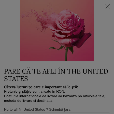
NOUL LA VIE EST BELLE VERY CHERRY | POUCH + MOSTRĂ +
MINI PARFUM la achiziția noului parfum în format de min. 30ml.*
0
Coșul
0 produs
meu
Conținut principal
...
BUZE
Ruj
LIP IDÔLE SQUALANE-12
BUTTERGLOW
220 lei
În stoc
Livrare în 4-6 zile lucrătoare
PARE CĂ TE AFLI ÎN THE UNITED
Ruj de buze pentru strălucire instantă, hidratare intensă și
reparare prelungită a barierei pielii. ...
Citește întreaga
STATES
descriere
Câteva lucruri pe care e important să le știi:
4.8
(4058)
Scrieţi o recenzie
Citiți
Prețurile și plățile sunt afișate în RON.
4058
Costurile internaționale de livrare se bazează pe articolele tale,
de
metoda de livrare și destinația.
recenzii.
Același
NOU
Nu te afli în United States ? Schimbă țara
link