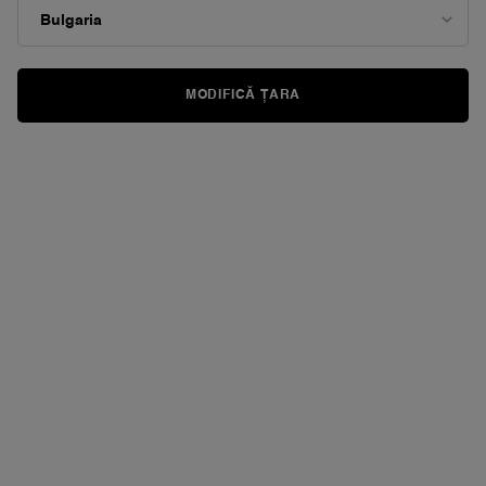
MODIFICĂ ȚARA
VIRTUAL TRY-ON
LASH IDÔLE FLUTTER E