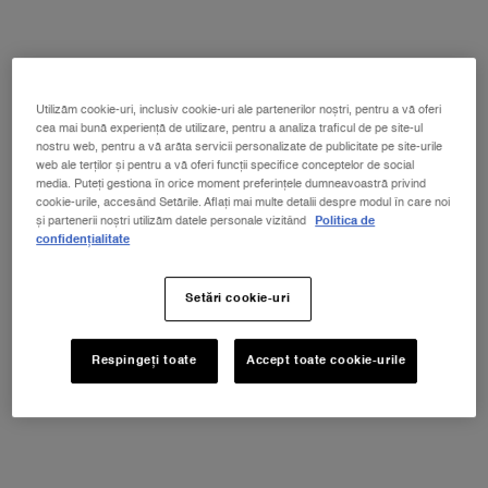
Selecționat size:
5 ml
-
110 lei
(2,200 lei/100 ml.)
Utilizăm cookie-uri, inclusiv cookie-uri ale partenerilor noștri, pentru a vă oferi
cea mai bună experiență de utilizare, pentru a analiza traficul de pe site-ul
nostru web, pentru a vă arăta servicii personalizate de publicitate pe site-urile
5 ml
8.5ml
web ale terților și pentru a vă oferi funcții specifice conceptelor de social
Selectat
, 1 of 2
Selectat
, 2 of 2
110 lei
210 lei
media. Puteți gestiona în orice moment preferințele dumneavoastră privind
cookie-urile, accesând Setările. Aflați mai multe detalii despre modul în care noi
și partenerii noștri utilizăm datele personale vizitând
Politica de
Selectează gramajul
confidențialitate
Selectați o/un color pentru Lash Idôle Flutter Extension Mascara
01 TRUE BLACK
Setări cookie-uri
Selectat
01 TRUE BLACK, 1 of 1
Respingeți toate
Accept toate cookie-urile
NOUL LA VIE EST BELLE VERY CHERRY
ⓘ