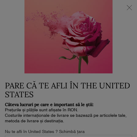
NOUL LA VIE EST BELLE VERY CHERRY | POUCH + MOSTRĂ +
MINI PARFUM la achiziția noului parfum în format de min. 30ml.*
0
Coșul
0 produs
meu
Conținut principal
Home
Noutăți
LASH IDÔLE FLUTTER
EXTENSION MASCARA
110 lei
În stoc
Livrare în 4-6 zile lucrătoare
PARE CĂ TE AFLI ÎN THE UNITED
(2,200 lei/100 ml.)
4.5
(2424)
Scrieţi o recenzie
STATES
Citiți
2424
de
Câteva lucruri pe care e important să le știi:
recenzii.
Prețurile și plățile sunt afișate în RON.
Același
Costurile internaționale de livrare se bazează pe articolele tale,
link
metoda de livrare și destinația.
de
pagină.
Nu te afli în United States ? Schimbă țara