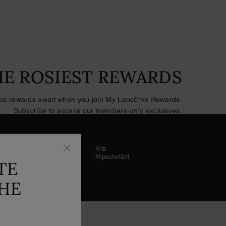
HE ROSIEST REWARDS
ital rewards await when you join My Lancôme Rewards.
Subscribe to access our members-only exclusives.
SIGN UP NOW
Arta
gur
împachetării
TE
THE
bonează-te la Newsletter