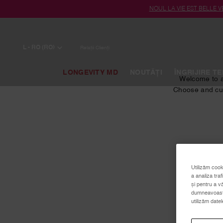
NOUL LA VIE EST BELLE VE
Conținut principal
L - RO (RO)
Relații Clienți
LONGEVITY MD
NOUTĂȚI
ÎNGRIJIRE TE
Welcome to a
Choose and cust
Utilizăm cook
a analiza traf
și pentru a v
dumneavoastră
utilizăm date