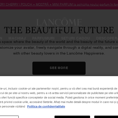
RY CHERRY | POUCH + MOSTRĂ + MINI PARFUM la achiziția noului parfum în form
THE BEAUTIFUL FUTURE
N
MACHIAJ
PARFUMURI
SETURI CADOU
DESCOPER
 space where the beauty of the world and the beauty of the future 
omize your avatar, freely navigate through a digital reality, and co
with other beauty lovers in the Lancôme Happiverse.
SEE MORE
ie-uri, inclusiv cookie-uri ale partenerilor noștri, pentru a vă oferi cea mai bună experiență de 
icul de pe site-ul nostru web, pentru a vă arăta servicii personalizate de publicitate pe site-uril
ă oferi funcții specifice conceptelor de social media. Puteți gestiona în orice moment preferințe
 privind cookie-urile, accesând Setările. Aflați mai multe detalii despre modul în care noi și p
le personale vizitând
Politica de confidențialitate