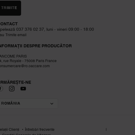
TRIMITE
CONTACT
pelează 037 376 02 37, luni - vineri 09:00 - 18:00
au
Trimite email
NFORMAȚII DESPRE PRODUCĂTOR
ANCOME PARIS
4, rue Royale - 75008 Paris France
onsumercare@ro.oaccare.com
URMĂREȘTE-NE
ROMÂNIA
SCHIMBĂ LOCAȚIA
elații Clienți
Întrebări frecvente