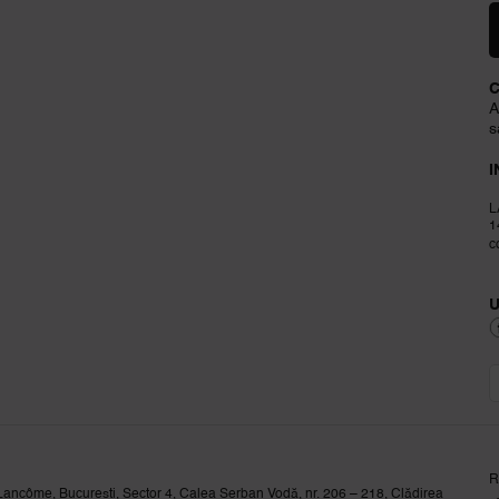
A
s
I
L
1
c
R
 Lancôme, București, Sector 4, Calea Șerban Vodă, nr. 206 – 218, Clădirea