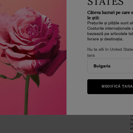
STATES
Explorează
Seturi Machiaj
(
Best Sellers
Seturi Parfumerie
Câteva lucruri pe care 
Seturi Cadou
Seturi Îngrijire ten
le știi:
E
Prețurile și plățile sunt 
Costurile internaționale 
bazează pe articolele t
livrare și destinația.
N
Nu te afli în United Sta
țara
D
MODIFICĂ ȚAR
T
*
L
p
c
n
b
e