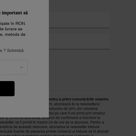
*)
Câmpuri obligatorii
e important să
mail
afișate în RON.
de livrare se
ale, metoda de
umăr de telefon
tes ? Schimbă
oresc să fiu informat prin:
*
E-mail
SMS
A
rebuie să ai cel puțin 18 ani pentru a primi comunicările noastre.
Începând cu data de 03/06/2025, abonează-te la newsletterul
ancôme și te vei bucura de o reducere de 20% din valoarea
rimelor 3 comenzi, folosind codul pe care îl vei primi prin emailul
are îți confirmă abonarea. Emailul de confirmare a înscrierii la
ewsletter va fi primit în maxim 24 de ore de la abonare. Pentru a
eneficia de această reducere, abonarea la newsletter trebuie
fectuată înainte de plasarea primei comenzi și trebuie să fii abonat