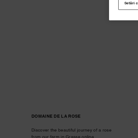
Setări 
DOMAINE DE LA ROSE
Discover the beautiful journey of a rose
from our farm in Grasse online.