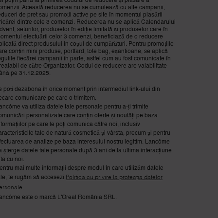
el puțin până la primirea codului de reducere și plasare a
omenzii. Această reducerea nu se cumulează cu alte campanii,
educeri de pret sau promoții active pe site în momentul plasării
ricărei dintre cele 3 comenzi. Reducerea nu se aplică Calendarului
dvent, seturilor, produselor în ediție limitată și produselor care în
omentul efectuării celor 3 comenzi, beneficiază de o reducere
plicată direct produsului în coșul de cumpărături. Pentru promoțiile
are conțin mini produse, portfard, tote bag, eșantioane, se aplică
egulile fiecărei campanii în parte, astfel cum au fost comunicate în
realabil de către Organizator. Codul de reducere are valabilitate
ână pe 31.12.2025.
e poți dezabona în orice moment prin intermediul link-ului din
iecare comunicare pe care o trimitem.
ancôme va utiliza datele tale personale pentru a-ți trimite
omunicări personalizate care conțin oferte și noutăți pe baza
nformațiilor pe care le poți comunica către noi, inclusiv
aracteristicile tale de natură cosmetică și vârsta, precum și pentru
fectuarea de analize pe baza interesului nostru legitim. Lancôme
a șterge datele tale personale după 3 ani de la ultima interacțiune
 ta cu noi.
entru mai multe informații despre modul în care utilizăm datele
ale, te rugăm să accesezi
Politica cu privire la protecția datelor
ersonale
.
ancôme este o marcă L'Oreal România SRL.