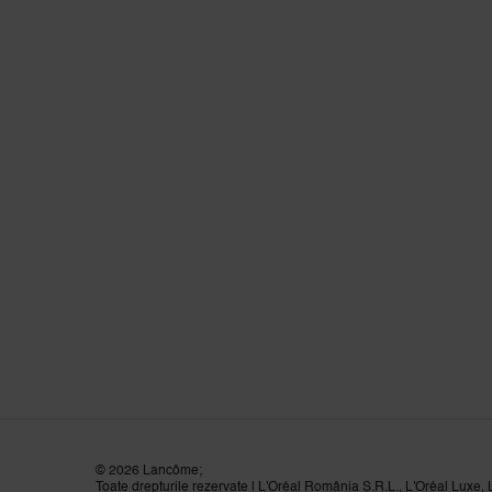
©
2026
Lancôme;
Toate drepturile rezervate | L'Oréal România S.R.L., L'Oréal Luxe,