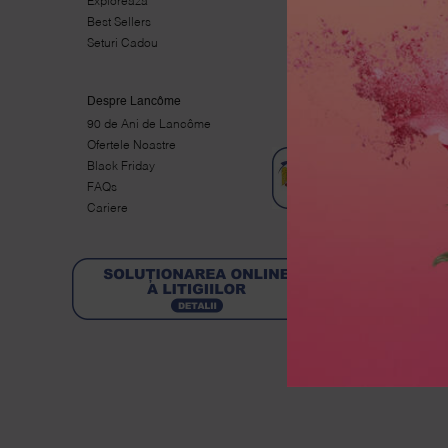
Explorează
Explorează
Best Sellers
Best Sellers
Seturi Cadou
Seturi Cadou
Despre Lancôme
90 de Ani de Lancôme
Ofertele Noastre
Black Friday
FAQs
Cariere