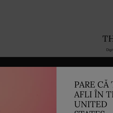
T
Dig
Eșantioane
gratuite
Comandă rapid și si
PARE CĂ 
la fiecare comandă
AFLI ÎN 
UNITED
A
PARFUMERIE
SETURI CADOU