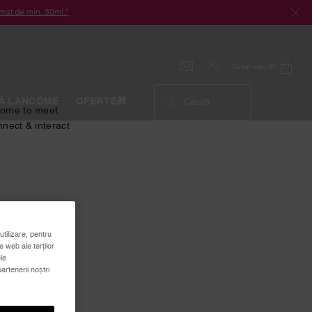
at de min. 30ml.*
Coșul meu
0
0 produs
Ă LANCÔME
OFERTE🎁
Caută
come to meet.
nnect & interact
utilizare, pentru
e web ale terților
le
artenerii noștri