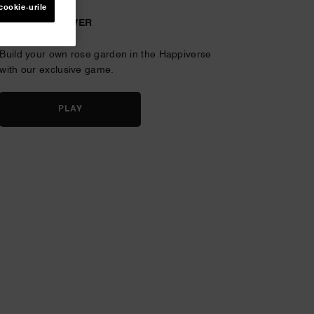
cookie-urile
GARDEN GROWER
Build your own rose garden in the
Happiverse
with our exclusive game.
PLAY