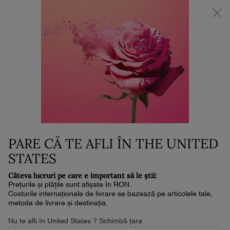
NOUL LA VIE EST BELLE VERY CHERRY | POUCH + MOSTRĂ +
MINI PARFUM la achiziția noului parfum în format de min. 30ml.*
0
Coșul
0 produs
meu
Conținut principal
Home
Noutăți
L'ABSOLU ROUGE DRAMA
MATTE
175 lei
250 lei
În stoc
Prețul vechi
Prețul nou
Livrare în 4-6 zile lucrătoare
PARE CĂ TE AFLI ÎN THE UNITED
(2,573.53 lei/50 g.)
Prețul tăiat de [ 250 lei ] este cel mai mic preț din ultimele 30 de zile.
STATES
4.7
(1892)
Scrieţi o recenzie
Citiți
Câteva lucruri pe care e important să le știi:
1892
Prețurile și plățile sunt afișate în RON.
de
Costurile internaționale de livrare se bazează pe articolele tale,
recenzii.
metoda de livrare și destinația.
Același
link
Nu te afli în United States ? Schimbă țara
de