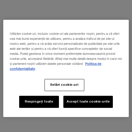
Utilizăm cookie-uri, inclusiv cookie-uri ale partenerilor noștri, pentru a vă oferi
Selectează gramajul
Selectați o/un color pentru L'ABSOLU ROUGE DRAMA MATTE
cea mai bună experiență de utilizare, pentru a analiza traficul de pe site-ul
82 - Rouge-Pigalle
nostru web, pentru a vă arăta servicii personalizate de publicitate pe site-urile
web ale terților și pentru a vă oferi funcții specifice conceptelor de social
media. Puteți gestiona în orice moment preferințele dumneavoastră privind
cookie-urile, accesând Setările. Aflați mai multe detalii despre modul în care noi
Toate
Red
Pink
Brown
Nude
Berry
și partenerii noștri utilizăm datele personale vizitând
Politica de
confidențialitate
Selectat
82 - Rouge-Pigalle, 1 of 7
Selectat
158 - RED IS DRAMA, 2 of 7
Selectat
196 French Touch, 3 of 7
Selectat
505 - Attrape-Cœur, 4 of 7
Selectat
160 Light My Rouge, 5 of 7
Selectat
296 Rouge Dramaphoria, 6 
Selectat
Variațiunea prod
Setări cookie-uri
Respingeți toate
Accept toate cookie-urile
NOUL LA VIE EST BELLE VERY CHERRY
ⓘ
Descoperă noua aromă Very Cherry a
emblematicului parfum La Vie Est Belle!