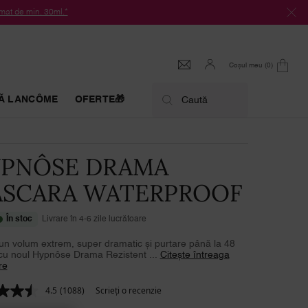
at de min. 30ml.*
Coșul meu
0
0 produs
Ă LANCÔME
OFERTE🎁
Caută
PNÔSE DRAMA
SCARA WATERPROOF
În stoc
Livrare în 4-6 zile lucrătoare
un volum extrem, super dramatic și purtare până la 48
cu noul Hypnôse Drama Rezistent ...
Citește întreaga
re
4.5
(1088)
Scrieţi o recenzie
Citiți
1088