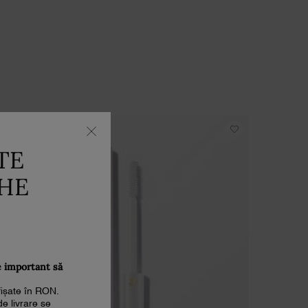
TE
THE
e important să
afișate în RON.
de livrare se