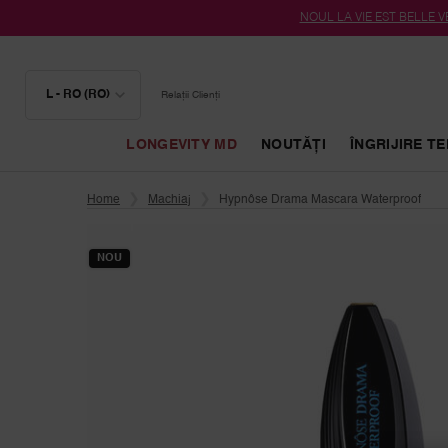
NOUL LA VIE EST BELLE VE
L - RO (RO)
Relații Clienți
LONGEVITY MD
NOUTĂȚI
ÎNGRIJIRE TE
Conținut principal
Home
Machiaj
Hypnôse Drama Mascara Waterproof
NOU