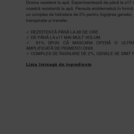
Drama rezistent la apă. Experimentează de până la x17 
noastră rezistentă la apă. Pensula emblematică în formă 
un complex de hidratare de 2% pentru îngrijirea genelor, o
transpirație și transfer.
✓ REZISTENȚĂ PÂNĂ LA 48 DE ORE
✓ DE PÂNĂ LA x17 MAI MULT VOLUM
✓ 91% SPUN CĂ MASCARA OFERĂ O ULTRA 
AMPLIFICATĂ DE PIGMENȚI ONIX
✓ COMPLEX DE ÎNGRIJIRE DE 2%, GENELE SE SIMT 
Lista întreagă de ingrediente