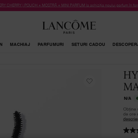
RY CHERRY | POUCH + MOSTRĂ + MINI PARFUM la achiziția noului parfum în form
N
MACHIAJ
PARFUMURI
SETURI CADOU
DESCOPER
HY
MA
N/A
Obține 
de ore 
descrie