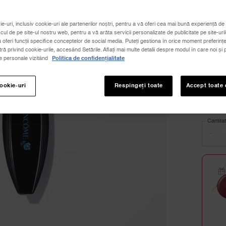
Select
Selectaț
ie-uri, inclusiv cookie-uri ale partenerilor noștri, pentru a vă oferi cea mai bună experiență de 
Vari
icul de pe site-ul nostru web, pentru a vă arăta servicii personalizate de publicitate pe site-uril
ă oferi funcții specifice conceptelor de social media. Puteți gestiona în orice moment preferințe
 privind cookie-urile, accesând Setările. Aflați mai multe detalii despre modul în care noi și p
Toate
le personale vizitând
Politica de confidențialitate
Select
Excess
cookie-uri
Respingeți toate
Accept toate 
Cantita
−