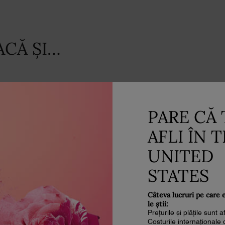
ACĂ ȘI…
PARE CĂ 
AFLI ÎN 
UNITED
STATES
Câteva lucruri pe care 
le știi:
Prețurile și plățile sunt 
Costurile internaționale 