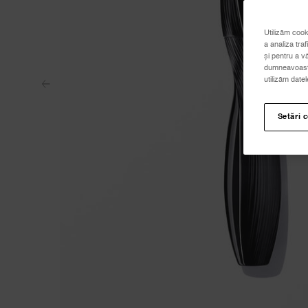
Utilizăm cook
a analiza traf
și pentru a v
dumneavoastră
utilizăm date
Setări 