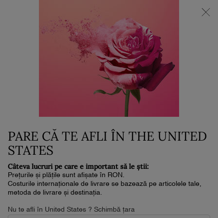
NOUL LA VIE EST BELLE VERY CHERRY | POUCH + MOSTRĂ +
MINI PARFUM la achiziția noului parfum în format de min. 30ml.*
0
Coșul
0 produs
meu
Conținut principal
Home
Beauty Magazine Articles
PARE CĂ TE AFLI ÎN THE UNITED
STATES
Câteva lucruri pe care e important să le știi:
Prețurile și plățile sunt afișate în RON.
Costurile internaționale de livrare se bazează pe articolele tale,
metoda de livrare și destinația.
Nu te afli în United States ? Schimbă țara