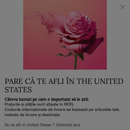
NOUL LA VIE EST BELLE VERY CHERRY | POUCH + MOSTRĂ +
MINI PARFUM la achiziția noului parfum în format de min. 30ml.*
0
Coșul
0 produs
meu
Conținut principal
Home
Beauty Magazine Articles
PARE CĂ TE AFLI ÎN THE UNITED
STATES
Câteva lucruri pe care e important să le știi:
Prețurile și plățile sunt afișate în RON.
Costurile internaționale de livrare se bazează pe articolele tale,
metoda de livrare și destinația.
Nu te afli în United States ? Schimbă țara
UN GHID PENTRU CEA MAI TÂNĂRĂ