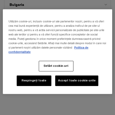
Securitate Site
Contactează Lancôme
Utilizăm cookie-uri, inclusiv cookie-uri ale partenerilor noștri, pentru a vă oferi
MODIFICĂ ȚARA
cea mai bună experiență de utilizare, pentru a analiza traficul de pe site-ul
Politica cu privire la protecția datelor personale
nostru web, pentru a vă arăta servicii personalizate de publicitate pe site-urile
web ale terților și pentru a vă oferi funcții specifice conceptelor de social
media. Puteți gestiona în orice moment preferințele dumneavoastră privind
cookie-urile, accesând Setările. Aflați mai multe detalii despre modul în care noi
și partenerii noștri utilizăm datele personale vizitând
Politica de
confidențialitate
Eșantioane
gratuite
la fiecare comandă
Setări cookie-uri
Livrare gratuită la comenzi peste 250 lei
Arta
Respingeți toate
Accept toate cookie-urile
Comandă rapid și sigur
împachetării
ÎNGRIJIREA PIELII
Explorează