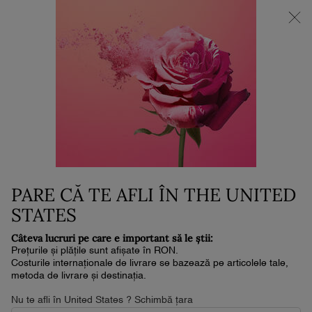
NOUL LA VIE EST BELLE VERY CHERRY | POUCH + MOSTRĂ +
MINI PARFUM la achiziția noului parfum în format de min. 30ml.*
0
Coșul
0 produs
meu
Conținut principal
Relații Clienți
CONFIDENȚIALITATE
CONFIDENȚIALITATEA CLIENȚILOR NOȘTRI ESTE EXTREM
DE IMPORTANTĂ. CITEȘTE MAI JOS PENTRU A AFLA MAI
PARE CĂ TE AFLI ÎN THE UNITED
MULTE DESPRE CUM SĂ ÎȚI GESTIONEZI INFORMAȚIILE
STATES
PERSONALE ȘI CUM PROTEJĂM INFORMAȚIILE PE CARE LE-
AI FURNIZAT.
Câteva lucruri pe care e important să le știi:
Prețurile și plățile sunt afișate în RON.
Modifică adresa de email
Costurile internaționale de livrare se bazează pe articolele tale,
metoda de livrare și destinația.
Dezabonare de la Newsletter
Nu te afli în United States ? Schimbă țara