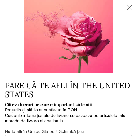
NOUL LA VIE EST BELLE VERY CHERRY | POUCH + MOSTRĂ +
MINI PARFUM la achiziția noului parfum în format de min. 30ml.*
0
Coșul
0 produs
meu
Conținut principal
PRODUSE DE MACHIAJ
Scoate-ți în evidenta frumusețea cu ajutorul produselor
PARE CĂ TE AFLI ÎN THE UNITED
profesionale de machiaj de la Lancôme.
STATES
Câteva lucruri pe care e important să le știi:
Prețurile și plățile sunt afișate în RON.
Costurile internaționale de livrare se bazează pe articolele tale,
metoda de livrare și destinația.
Machiaj
Home
Nu te afli în United States ? Schimbă țara
Filtrează după
FILTREAZĂ DUPĂ