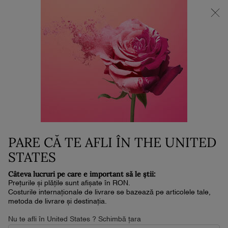
NOUL LA VIE EST BELLE VERY CHERRY | POUCH + MOSTRĂ +
MINI PARFUM la achiziția noului parfum în format de min. 30ml.*
0
Coșul
0 produs
meu
Conținut principal
...
OCHI
Mascara
MASCARA GENE HYPNÔSE
DRAMA
240 lei
În stoc
Livrare în 4-6 zile lucrătoare
PARE CĂ TE AFLI ÎN THE UNITED
(240 lei/kit.)
Obțineți un volum extrem, ultra-dramatic, cu noul Hypnôse
STATES
Drama, mascara cu efectul cel mai dramatic ...
Citește
întreaga descriere
Câteva lucruri pe care e important să le știi:
Prețurile și plățile sunt afișate în RON.
4.6
(3803)
Scrieţi o recenzie
Citiți
Costurile internaționale de livrare se bazează pe articolele tale,
3803
metoda de livrare și destinația.
de
recenzii.
Nu te afli în United States ? Schimbă țara
Același