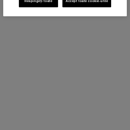
Respingeți toate
Accept toate cookie-urile
NOUL LA VIE EST BELLE VERY CHERRY
ⓘ
Descoperă noua aromă Very Cherry a
emblematicului parfum La Vie Est Belle!
Primești EXTRA un POUCH + MOSTRĂ + MINI La
Vie est Belle Very Cherry 4ml la achiziția noului
parfum în format minim de 30ml*
CUMPĂRĂ ACUM!
PDP Tabs
DESCRIERE ȘI BENEFICII