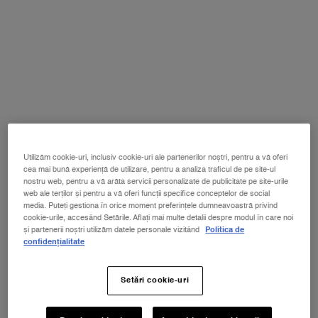
Selectează gramajul
Selectați o/un color pentru Mascara gene Hypnôse Drama
Excessive Black
Utilizăm cookie-uri, inclusiv cookie-uri ale partenerilor noștri, pentru a vă oferi
cea mai bună experiență de utilizare, pentru a analiza traficul de pe site-ul
Selectat
Excessive Black, 1 of 1
nostru web, pentru a vă arăta servicii personalizate de publicitate pe site-urile
web ale terților și pentru a vă oferi funcții specifice conceptelor de social
media. Puteți gestiona în orice moment preferințele dumneavoastră privind
cookie-urile, accesând Setările. Aflați mai multe detalii despre modul în care noi
și partenerii noștri utilizăm datele personale vizitând
Politica de
Un size disponibil:
8 ml
-
240 lei
(240 lei/kit.)
confidențialitate
8 ml
Selectat
, 1 of 1
Setări cookie-uri
240 lei