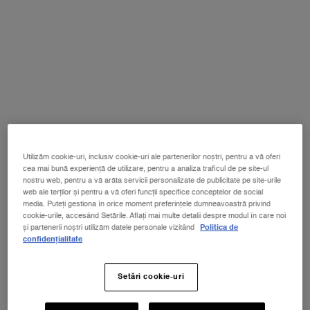
Un size disponibil:
100 ml
-
1,340 lei
(1,340 lei/100 ml.)
100 ml
Selectat
, 1 of 1
1,340 lei
NOUL LA VIE EST BELLE VERY CHERRY
Utilizăm cookie-uri, inclusiv cookie-uri ale partenerilor noștri, pentru a vă oferi
ⓘ
cea mai bună experiență de utilizare, pentru a analiza traficul de pe site-ul
Descoperă noua aromă Very Cherry a
nostru web, pentru a vă arăta servicii personalizate de publicitate pe site-urile
emblematicului parfum La Vie Est Belle!
web ale terților și pentru a vă oferi funcții specifice conceptelor de social
Primești EXTRA un POUCH + MOSTRĂ + MINI La
media. Puteți gestiona în orice moment preferințele dumneavoastră privind
Vie est Belle Very Cherry 4ml la achiziția noului
cookie-urile, accesând Setările. Aflați mai multe detalii despre modul în care noi
parfum în format minim de 30ml*
și partenerii noștri utilizăm datele personale vizitând
Politica de
CUMPĂRĂ ACUM!
confidențialitate
Setări cookie-uri
PDP Tabs