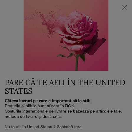
NOUL LA VIE EST BELLE VERY CHERRY | POUCH + MOSTRĂ +
MINI PARFUM la achiziția noului parfum în format de min. 30ml.*
0
Coșul
0 produs
meu
Conținut principal
...
Parfumuri
Absolue Les Parfums
NOT YOUR ROSE
1,340 lei
În stoc
Livrare în 4-6 zile lucrătoare
(1,340 lei/100 ml.)
O ÎNTÂLNIRE SUBLIMĂ DE TRANDAFIR CU AMBRĂ & MOSC
PARE CĂ TE AFLI ÎN THE UNITED
Ascunsă în bruma iernii, acesta nu este tran ...
Citește
întreaga descriere
STATES
4.6
(63)
Scrieţi o recenzie
Citiți
Câteva lucruri pe care e important să le știi:
63
Prețurile și plățile sunt afișate în RON.
de
Costurile internaționale de livrare se bazează pe articolele tale,
recenzii.
metoda de livrare și destinația.
Același
NOU
link
Nu te afli în United States ? Schimbă țara
de