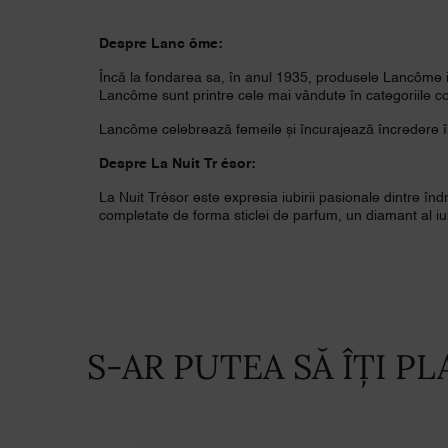
Despre Lanc
ôme:
Încă la fondarea sa, în anul 1935, produsele Lancôme ies
Lancôme sunt printre cele mai vândute în categoriile co
Lancôme celebrează femeile și încurajează încredere în 
Despre La Nuit Tr
ésor:
La Nuit Trésor este expresia iubirii pasionale dintre în
completate de forma sticlei de parfum, un diamant al iub
S-AR PUTEA SĂ ÎȚI PL
PDP Slot 1 Section