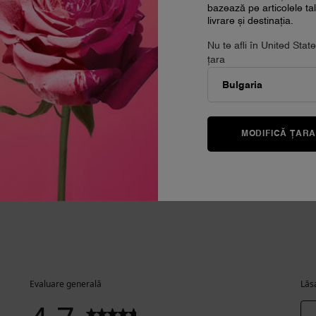
bazează pe articolele t
4.8
(77)
livrare și destinația.
Selectează gramajul
Nu te afli în United Sta
țara
690 lei
- LE PARFUM
ADAUGĂ ÎN COȘ
LA NUIT TRÉSOR ROUGE
MODIFICĂ ȚAR