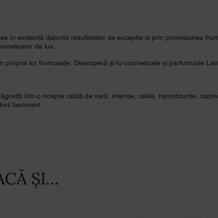
 în evidență datorită rezultatelor de excepție și prin promisiunea frum
smeticelor de lux.
propria lor frumusețe. Descoperă și tu cosmeticele și parfumurile Lancô
drăgostiți într-o noapte caldă de vară: intense, calde, hipnotizante, cap
irii fascinant.
ACĂ ȘI…