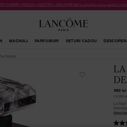
RY CHERRY | POUCH + MOSTRĂ + MINI PARFUM la achiziția noului parfum în form
N
MACHIAJ
PARFUMURI
SETURI CADOU
DESCOPER
 De Parfum
LA
DE
660 lei
(13,200 lei
La Nuit 
îmbrăți
descrie