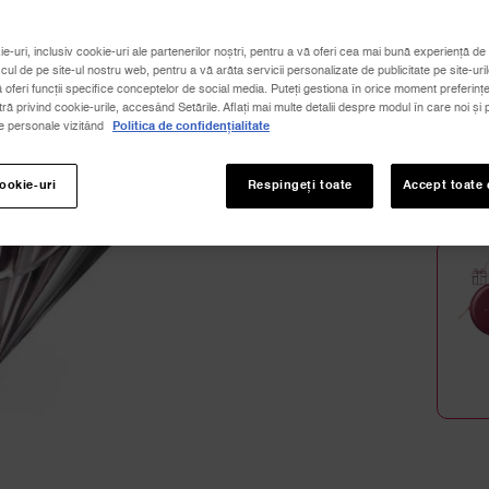
Selecți
ie-uri, inclusiv cookie-uri ale partenerilor noștri, pentru a vă oferi cea mai bună experiență de 
icul de pe site-ul nostru web, pentru a vă arăta servicii personalizate de publicitate pe site-uril
ă oferi funcții specifice conceptelor de social media. Puteți gestiona în orice moment preferințe
 privind cookie-urile, accesând Setările. Aflați mai multe detalii despre modul în care noi și p
le personale vizitând
Politica de confidențialitate
Cantita
cookie-uri
Respingeți toate
Accept toate 
−