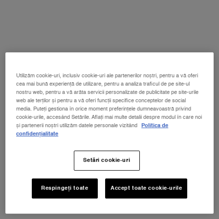
Selecționat size:
50 ml
-
530 lei
(1,060 lei/100 ml.)
25 ml
50 ml
100 ml
Selectat
, 1 of 3
Selectat
, 2 of 3
Selectat
, 3 of 3
350 lei
530 lei
730 lei
Utilizăm cookie-uri, inclusiv cookie-uri ale partenerilor noștri, pentru a vă oferi
cea mai bună experiență de utilizare, pentru a analiza traficul de pe site-ul
nostru web, pentru a vă arăta servicii personalizate de publicitate pe site-urile
web ale terților și pentru a vă oferi funcții specifice conceptelor de social
NOUL LA VIE EST BELLE VERY CHERRY
media. Puteți gestiona în orice moment preferințele dumneavoastră privind
ⓘ
cookie-urile, accesând Setările. Aflați mai multe detalii despre modul în care noi
Descoperă noua aromă Very Cherry a
și partenerii noștri utilizăm datele personale vizitând
Politica de
emblematicului parfum La Vie Est Belle!
confidențialitate
Primești EXTRA un POUCH + MOSTRĂ + MINI La
Vie est Belle Very Cherry 4ml la achiziția noului
parfum în format minim de 30ml*
Setări cookie-uri
CUMPĂRĂ ACUM!
Respingeți toate
Accept toate cookie-urile
PDP Tabs