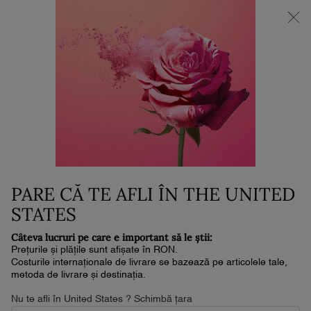
NOUL LA VIE EST BELLE VERY CHERRY | POUCH + MOSTRĂ +
MINI PARFUM la achiziția noului parfum în format de min. 30ml.*
0
Coșul
0 produs
meu
Conținut principal
Home
Parfumuri
IDÔLE - APĂ DE TOALETĂ
530 lei
În stoc
Livrare în 4-6 zile lucrătoare
(1,060 lei/100 ml.)
Descoperă apa de toaletă Idôle, primul nostru parfum care
PARE CĂ TE AFLI ÎN THE UNITED
transformă o prospețime rară într-o adevăr ...
Citește întreaga
descriere
STATES
4.6
(824)
Scrieţi o recenzie
Citiți
Câteva lucruri pe care e important să le știi:
824
Prețurile și plățile sunt afișate în RON.
de
Costurile internaționale de livrare se bazează pe articolele tale,
recenzii.
metoda de livrare și destinația.
Același
NOU
link
Nu te afli în United States ? Schimbă țara
de