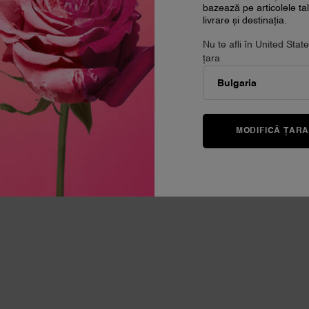
Ă
bazează pe articolele t
livrare și destinația.
matic ingredient de parfum: Trandafirul. Cu patru trandafiri, se dezvăluie
u a crea un acord curat și strălucitor.
Nu te afli în United Sta
ă, parfumul explodează cu Perele suculente și o notă de boabe de Pipe
țara
ACORD DE 
e sustenabile, personalizată
MODIFICĂ ȚAR
Chypre elegan