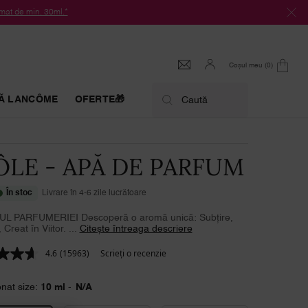
at de min. 30ml.*
Coșul meu
0
0 produs
Ă LANCÔME
OFERTE🎁
Caută
ÔLE - APĂ DE PARFUM
În stoc
Livrare în 4-6 zile lucrătoare
UL PARFUMERIEI Descoperă o aromă unică: Subțire,
Creat în Viitor. ...
Citește întreaga descriere
4.6
(15963)
Scrieţi o recenzie
Citiți
15963
de
onat size:
10 ml
-
N/A
recenzii.
Același