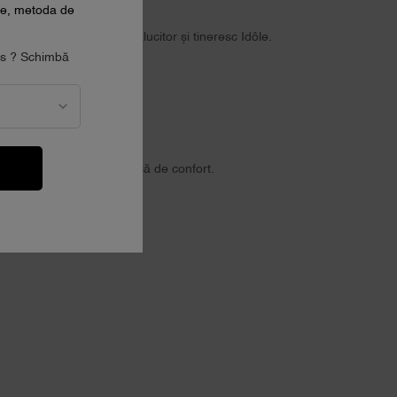
ale, metoda de
 Trandafirul modern, strălucitor și tineresc Idôle.
tes ? Schimbă
r roz.
CHYPRE
A
t creează o senzație unică de confort.