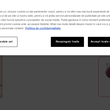
ie-uri, inclusiv cookie-uri ale partenerilor noștri, pentru a vă oferi cea mai bună experiență de 
icul de pe site-ul nostru web, pentru a vă arăta servicii personalizate de publicitate pe site-uril
ă oferi funcții specifice conceptelor de social media. Puteți gestiona în orice moment preferințe
1
 privind cookie-urile, accesând Setările. Aflați mai multe detalii despre modul în care noi și p
8
le personale vizitând
Politica de confidențialitate
Cantita
cookie-uri
Respingeți toate
Accept toate 
−