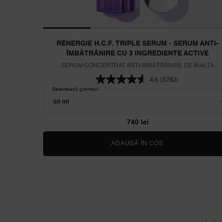
RÉNERGIE H.C.F. TRIPLE SERUM - SERUM ANTI-
ÎMBĂTRÂNIRE CU 3 INGREDIENTE ACTIVE
SERUM CONCENTRAT ANTI-ÎMBĂTRÂNIRE DE ÎNALTĂ
PERFORMANȚĂ
4.6
(5782)
Selectează gramajul
740 lei
ADAUGĂ ÎN COȘ
RÉNERGIE H.C.F.