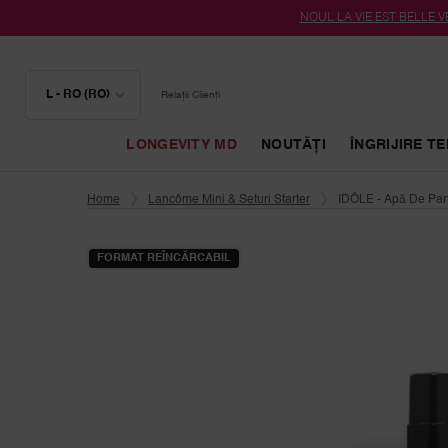
NOUL LA VIE EST BELLE VE
L - RO (RO)
Relații Clienți
LONGEVITY MD
NOUTĂȚI
ÎNGRIJIRE TE
Conținut principal
Home
Lancôme Mini & Seturi Starter
IDÔLE - Apă De Pa
FORMAT REÎNCĂRCABIL