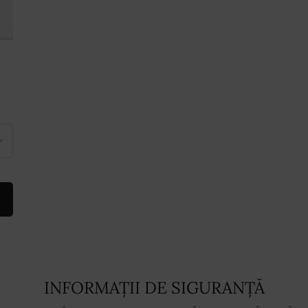
 TRIPLE SERUM - SERUM ANTI-ÎMBĂTRÂNIRE CU 3 INGREDIENTE AC
INFORMAȚII DE SIGURANȚĂ