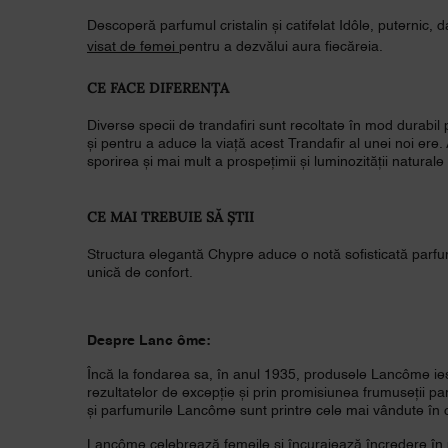
Descoperă parfumul cristalin și catifelat Idôle, puternic, d
visat de femei
pentru a dezvălui aura fiecăreia.
CE FACE DIFERENȚA
Diverse specii de trandafiri sunt recoltate în mod durabil 
și pentru a aduce la viață acest Trandafir al unei noi ere
sporirea și mai mult a prospețimii și luminozității natural
CE MAI TREBUIE SĂ ȘTII
Structura elegantă Chypre aduce o notă sofisticată parfu
unică de confort.
Despre Lanc
ôme:
Încă la fondarea sa, în anul 1935, produsele Lancôme ies
rezultatelor de excepție și prin promisiunea frumuseții pa
și parfumurile Lancôme sunt printre cele mai vândute în c
Lancôme celebrează femeile și încurajează încredere în 