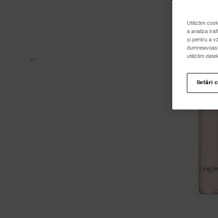
Utilizăm cook
a analiza traf
și pentru a v
dumneavoastră
utilizăm date
Setări 