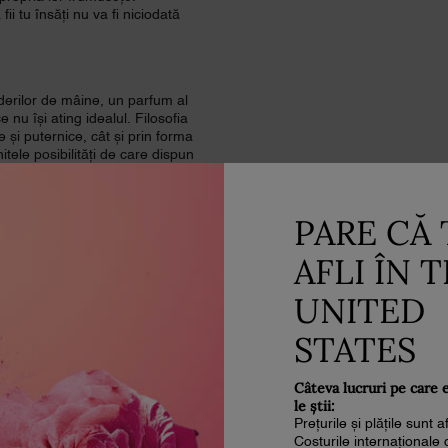
i tu însăți nu va fi niciodată
iderilor de mâine, un parfum al
nu își ating idealul. Filosofia
 și puternice, cât și prin forma
itele posibilități de care dispun
urate.
PARE CĂ 
AFLI ÎN 
UNITED
STATES
Câteva lucruri pe care 
le știi:
Prețurile și plățile sunt 
Costurile internaționale 