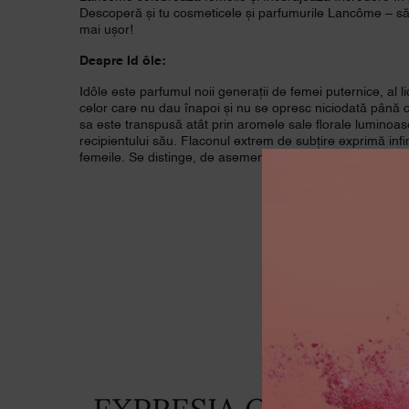
Descoperă și tu cosmeticele și parfumurile Lancôme – să fi
mai ușor!
Despre Id
ôle:
Idôle este parfumul noii generații de femei puternice, al l
celor care nu dau înapoi și nu se opresc niciodată până ce 
sa este transpusă atât prin aromele sale florale luminoase
recipientului său. Flaconul extrem de subțire exprimă infin
femeile. Se distinge, de asemenea, prin liniile simple și c
EXPRESIA OLFACTIVĂ