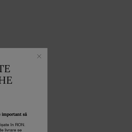
TE
THE
e important să
afișate în RON.
de livrare se