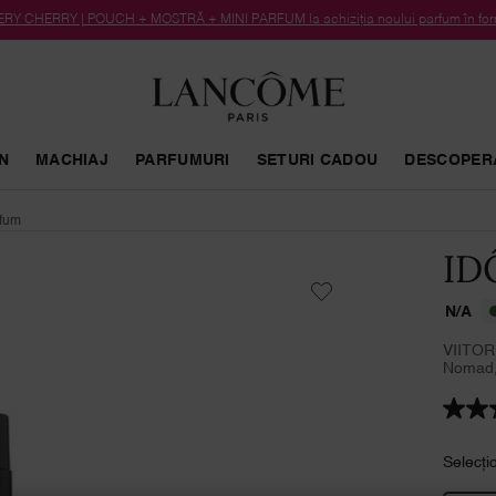
RY CHERRY | POUCH + MOSTRĂ + MINI PARFUM la achiziția noului parfum în form
N
MACHIAJ
PARFUMURI
SETURI CADOU
DESCOPER
rfum
ID
N/A
VIITOR
Nomad, 
Selecți