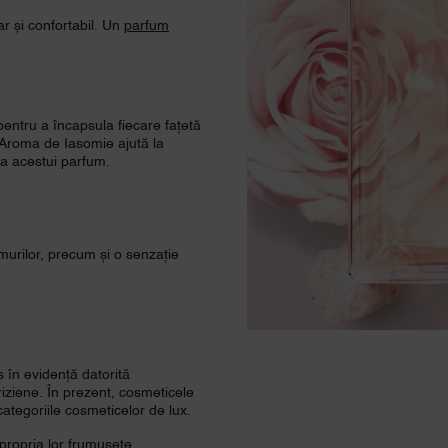
ar și confortabil. Un
parfum
pentru a încapsula fiecare fațetă
. Aroma de Iasomie ajută la
e a acestui parfum.
murilor, precum și o senzație
 în evidență datorită
riziene. În prezent, cosmeticele
ategoriile cosmeticelor de lux.
propria lor frumusețe.