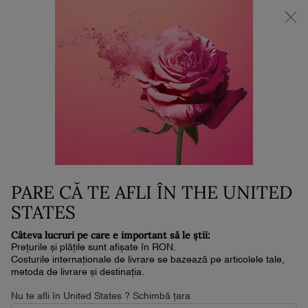
NOUL LA VIE EST BELLE VERY CHERRY | POUCH + MOSTRĂ +
MINI PARFUM la achiziția noului parfum în format de min. 30ml.*
0
Coșul
0 produs
meu
Conținut principal
Home
ABSOLUE RICH CREAM -
CREMĂ BOGATĂ
1,570 lei
Stoc 0
PARE CĂ TE AFLI ÎN THE UNITED
(26,166.67 lei/1l.)
Crema Absolue Rich, infuzată cu extracte de 3 trandafiri:
STATES
trandafirul Lancôme™, trandafi ...
Citește întreaga descriere
Câteva lucruri pe care e important să le știi:
4.8
(884)
Scrieţi o recenzie
Citiți
Prețurile și plățile sunt afișate în RON.
884
Costurile internaționale de livrare se bazează pe articolele tale,
de
metoda de livrare și destinația.
recenzii.
Același
FORMAT REÎNCĂRCABIL
Nu te afli în United States ? Schimbă țara
link