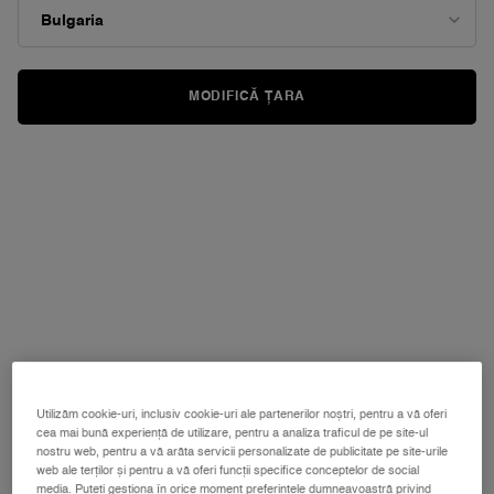
de
pagină.
MODIFICĂ ȚARA
Utilizăm cookie-uri, inclusiv cookie-uri ale partenerilor noștri, pentru a vă oferi
cea mai bună experiență de utilizare, pentru a analiza traficul de pe site-ul
nostru web, pentru a vă arăta servicii personalizate de publicitate pe site-urile
web ale terților și pentru a vă oferi funcții specifice conceptelor de social
media. Puteți gestiona în orice moment preferințele dumneavoastră privind