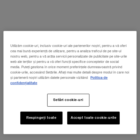
Cumpără produsele separat
LA VIE EST BELLE L'ELIXIR
880 lei
(880 lei/100 ml.)
Cantitate
Utilizăm cookie-uri, inclusiv cookie-uri ale partenerilor noștri, pentru a vă oferi
cea mai bună experiență de utilizare, pentru a analiza traficul de pe site-ul
−
+
nostru web, pentru a vă arăta servicii personalizate de publicitate pe site-urile
web ale terților și pentru a vă oferi funcții specifice conceptelor de social
media. Puteți gestiona în orice moment preferințele dumneavoastră privind
100 ml
cookie-urile, accesând Setările. Aflați mai multe detalii despre modul în care noi
și partenerii noștri utilizăm datele personale vizitând
Politica de
880 LEI
―
ADAUGĂ ÎN COȘ
LA VIE EST BELLE 
confidențialitate
Setări cookie-uri
LA VIE EST BELLE L'ELIXIR - RECHARGE
740 lei
Respingeți toate
Accept toate cookie-urile
(740 lei/100 ml.)
Cantitate
−
+