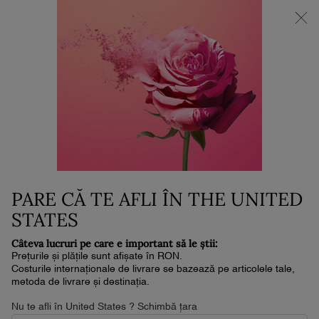
SUPER BRAND DAYS | Până la 30% DISCOUNT!*
0
Coșul
0 produs
meu
Conținut principal
Home
Parfumuri
LA VIE EST BELLE 100ML +
REZERVĂ
1,134 lei
1,620 lei
În stoc
Livrare în 4-6 zile lucrătoare
Prețul vechi
Prețul nou
PARE CĂ TE AFLI ÎN THE UNITED
REFILL
STATES
Câteva lucruri pe care e important să le știi:
Prețurile și plățile sunt afișate în RON.
Costurile internaționale de livrare se bazează pe articolele tale,
metoda de livrare și destinația.
Nu te afli în United States ? Schimbă țara