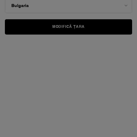
Același
link
de
pagină.
MODIFICĂ ȚARA