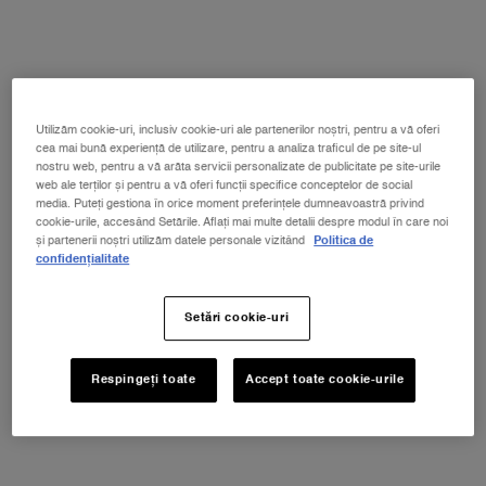
VIRTUAL TRY-ON
HYPNÔSE L'ABSOLU DE 
Utilizăm cookie-uri, inclusiv cookie-uri ale partenerilor noștri, pentru a vă oferi
cea mai bună experiență de utilizare, pentru a analiza traficul de pe site-ul
nostru web, pentru a vă arăta servicii personalizate de publicitate pe site-urile
web ale terților și pentru a vă oferi funcții specifice conceptelor de social
Selectează gramajul
Selectați o/un color pentru Hypnôse L'Absolu De Noir Mascara - Mascara pent
media. Puteți gestiona în orice moment preferințele dumneavoastră privind
01 Noir
cookie-urile, accesând Setările. Aflați mai multe detalii despre modul în care noi
și partenerii noștri utilizăm datele personale vizitând
Politica de
confidențialitate
Toate
Grey to Black
Setări cookie-uri
Selectat
01 Noir, 1 of 1
Respingeți toate
Accept toate cookie-urile
NOUL LA VIE EST BELLE VERY CHERRY