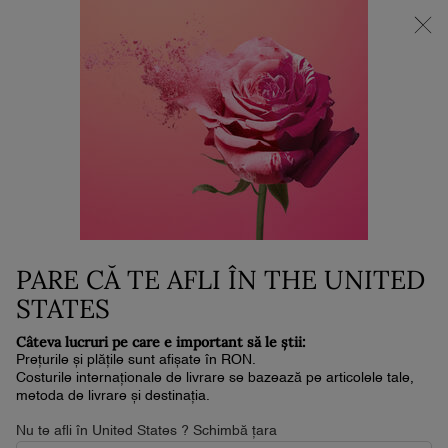
NOUL LA VIE EST BELLE VERY CHERRY | POUCH + MOSTRĂ +
MINI PARFUM la achiziția noului parfum în format de min. 30ml.*
0
Coșul
0 produs
meu
Conținut principal
...
OCHI
Mascara
HYPNÔSE L'ABSOLU DE NOIR
MASCARA - MASCARA PENTRU
VOLUM CU PIGMENT INTENS
PARE CĂ TE AFLI ÎN THE UNITED
240 lei
În stoc
Livrare în 4-6 zile lucrătoare
STATES
(38,709.68 lei/1l.)
MASCARA DE UN NEGRU INTENS PENTRU VOLUM
Câteva lucruri pe care e important să le știi:
PERSONALIZABIL Hypnôse L'Absolu de Noir este noua
versiune ...
Citește întreaga descriere
Prețurile și plățile sunt afișate în RON.
Costurile internaționale de livrare se bazează pe articolele tale,
4.7
(413)
Scrieţi o recenzie
metoda de livrare și destinația.
Citiți
413
de
Nu te afli în United States ? Schimbă țara
recenzii.