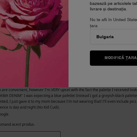
bazează pe articolele t
livrare și destinația.
Nu te afli în United Sta
țara
MODIFICĂ ȚAR