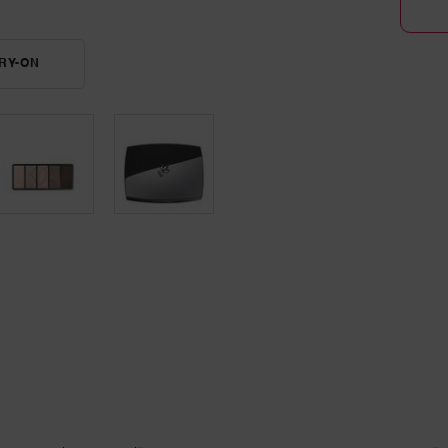
TRY-ON
HYPNÔSE 5-COLOUR EYESHADOW PALETTE