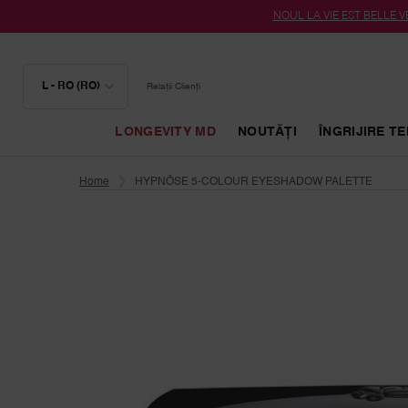
NOUL LA VIE EST BELLE VE
L - RO (RO)
Relații Clienți
LONGEVITY MD
NOUTĂȚI
ÎNGRIJIRE TE
Conținut principal
Home
HYPNÔSE 5-COLOUR EYESHADOW PALETTE