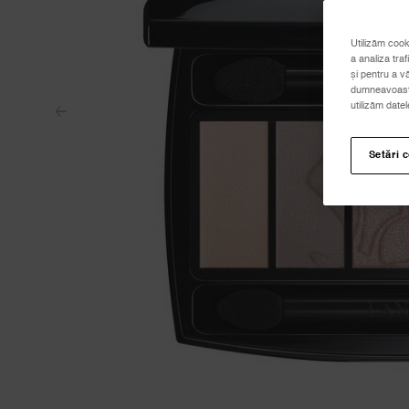
Utilizăm cook
a analiza traf
și pentru a v
dumneavoastră
utilizăm date
Setări 