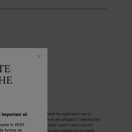
TE
THE
e important să
afișate în RON.
de livrare se