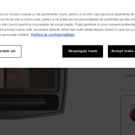
Select
Selecta
ie-uri, inclusiv cookie-uri ale partenerilor noștri, pentru a vă oferi cea mai bună experiență de 
icul de pe site-ul nostru web, pentru a vă arăta servicii personalizate de publicitate pe site-uril
Vari
ă oferi funcții specifice conceptelor de social media. Puteți gestiona în orice moment preferințe
 privind cookie-urile, accesând Setările. Aflați mai multe detalii despre modul în care noi și p
le personale vizitând
Politica de confidențialitate
Toate
cookie-uri
Respingeți toate
Accept toate 
Select
Variaț
Cantita
−