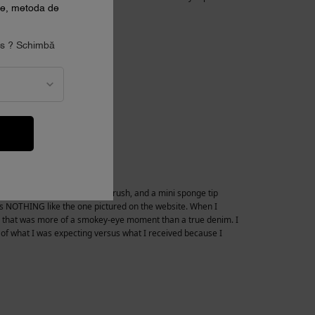
ale, metoda de
tes ? Schimbă
A