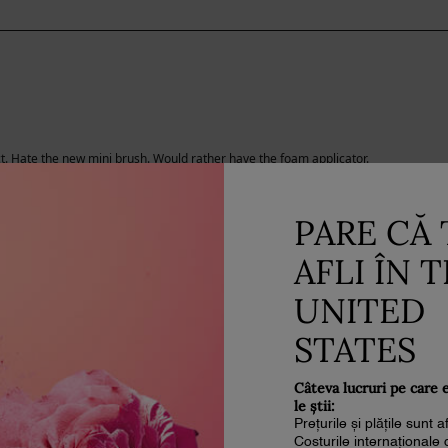
PARE CĂ 
AFLI ÎN 
UNITED
STATES
Câteva lucruri pe care 
le știi:
Prețurile și plățile sunt 
Costurile internaționale 