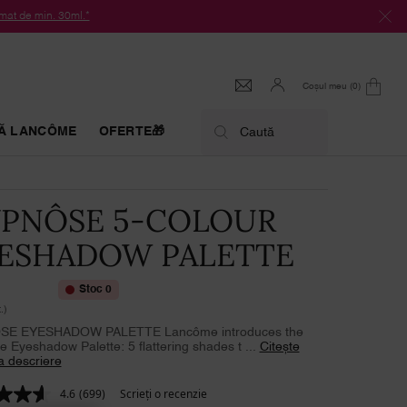
at de min. 30ml.*
Coșul meu
0
0 produs
Ă LANCÔME
OFERTE🎁
Caută
PNÔSE 5-COLOUR
ESHADOW PALETTE
Stoc 0
.)
E EYESHADOW PALETTE Lancôme introduces the
 Eyeshadow Palette: 5 flattering shades t ...
Citește
a descriere
4.6
(699)
Scrieţi o recenzie
Citiți