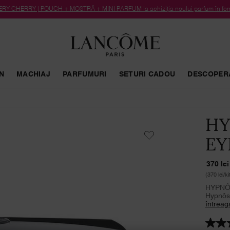
RY CHERRY | POUCH + MOSTRĂ + MINI PARFUM la achiziția noului parfum în form
N
MACHIAJ
PARFUMURI
SETURI CADOU
DESCOPER
HY
EY
370 lei
(370 lei/kit
HYPNÔS
Hypnôse
întreag