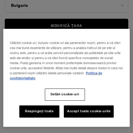
MODIFICĂ ȚARA
Utilizăm cookie-uri, inclusiv cookie-uri ale partenerilor noștri, pentru a vă oferi
cea mai bună experiență de utilizare, pentru a analiza traficul de pe site-ul
nostru web, pentru a vă arăta servicii personalizate de publicitate pe site-urile
web ale terților și pentru a vă oferi funcții specifice conceptelor de social
media. Puteți gestiona în orice moment preferințele dumneavoastră privind
cookie-urile, accesând Setările. Aflați mai multe detalii despre modul în care noi
și partenerii noștri utilizăm datele personale vizitând
Politica de
confidențialitate
Setări cookie-uri
NOUL LA VIE EST BELLE VERY CHERRY
ⓘ
Respingeți toate
Accept toate cookie-urile
Descoperă noua aromă Very Cherry a
emblematicului parfum La Vie Est Belle!
Primești EXTRA un POUCH + MOSTRĂ + MINI La
Vie est Belle Very Cherry 4ml la achiziția noului