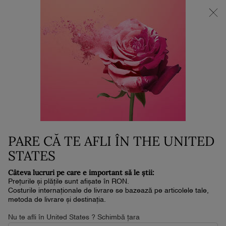
NOUL LA VIE EST BELLE VERY CHERRY | POUCH + MOSTRĂ +
MINI PARFUM la achiziția noului parfum în format de min. 30ml.*
0
Coșul
0 produs
meu
Conținut principal
Home
Cadoul La Achiziție
ABSOLUE THE LIGHT CREAM 15
ML
0 lei
În stoc
Livrare în 4-6 zile lucrătoare
PARE CĂ TE AFLI ÎN THE UNITED
STATES
Câteva lucruri pe care e important să le știi:
Prețurile și plățile sunt afișate în RON.
Costurile internaționale de livrare se bazează pe articolele tale,
metoda de livrare și destinația.
Nu te afli în United States ? Schimbă țara