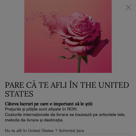
NOUL LA VIE EST BELLE VERY CHERRY | POUCH + MOSTRĂ +
MINI PARFUM la achiziția noului parfum în format de min. 30ml.*
0
Coșul
0 produs
meu
Conținut principal
...
Parfumuri
Trésor
TRÉSOR EAU DE PARFUM
480 lei
În stoc
Livrare în 4-6 zile lucrătoare
(16,000 lei/1l.)
Iubirea este o comoară. De la crearea sa în 1990, Trésor a
PARE CĂ TE AFLI ÎN THE UNITED
întruchipat iubirea ab ...
Citește întreaga descriere
STATES
4.7
(917)
Scrieţi o recenzie
Citiți
917
Câteva lucruri pe care e important să le știi:
de
Prețurile și plățile sunt afișate în RON.
recenzii.
Costurile internaționale de livrare se bazează pe articolele tale,
Același
metoda de livrare și destinația.
link
de
Nu te afli în United States ? Schimbă țara
pagină.